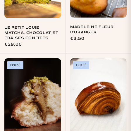
MADELEINE FLEUR
LE PETIT LOUIE
D'ORANGER
MATCHA, CHOCOLAT ET
FRAISES CONFITES
Prix
€3,50
Prix
€29,00
habituel
habituel
ÉPUISÉ
ÉPUISÉ