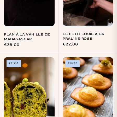
LE PETIT LOUIE À LA
FLAN À LA VANILLE DE
PRALINE ROSE
MADAGASCAR
Prix
€22,00
Prix
€38,00
habituel
habituel
ÉPUISÉ
ÉPUISÉ