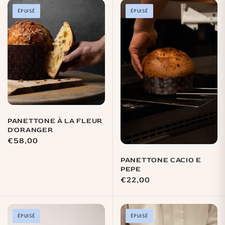
ÉPUISÉ
ÉPUISÉ
PANETTONE À LA FLEUR
D'ORANGER
Prix
€58,00
habituel
PANETTONE CACIO E
PEPE
Prix
€22,00
habituel
ÉPUISÉ
ÉPUISÉ