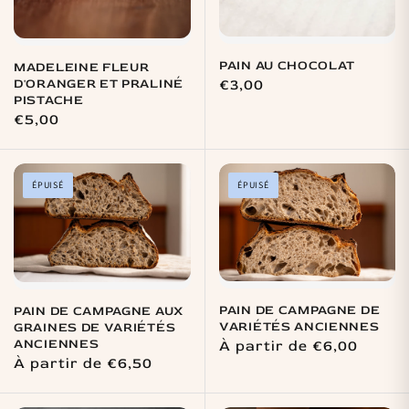
PAIN AU CHOCOLAT
MADELEINE FLEUR
D'ORANGER ET PRALINÉ
Prix
€3,00
PISTACHE
habituel
Prix
€5,00
habituel
ÉPUISÉ
ÉPUISÉ
PAIN DE CAMPAGNE DE
PAIN DE CAMPAGNE AUX
VARIÉTÉS ANCIENNES
GRAINES DE VARIÉTÉS
ANCIENNES
Prix
À partir de €6,00
Prix
À partir de €6,50
habituel
habituel