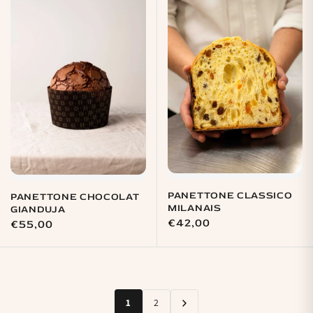
PANETTONE CLASSICO
PANETTONE CHOCOLAT
MILANAIS
GIANDUJA
Prix
€42,00
Prix
€55,00
habituel
habituel
1
2