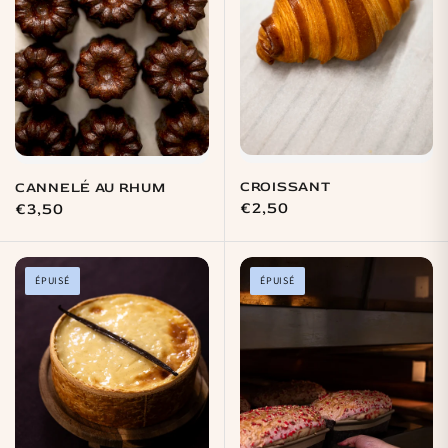
CROISSANT
CANNELÉ AU RHUM
Prix
€2,50
Prix
€3,50
habituel
habituel
ÉPUISÉ
ÉPUISÉ