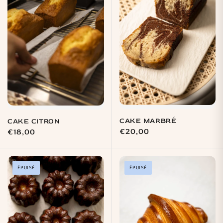
CAKE MARBRÉ
CAKE CITRON
Prix
€20,00
Prix
€18,00
habituel
habituel
ÉPUISÉ
ÉPUISÉ