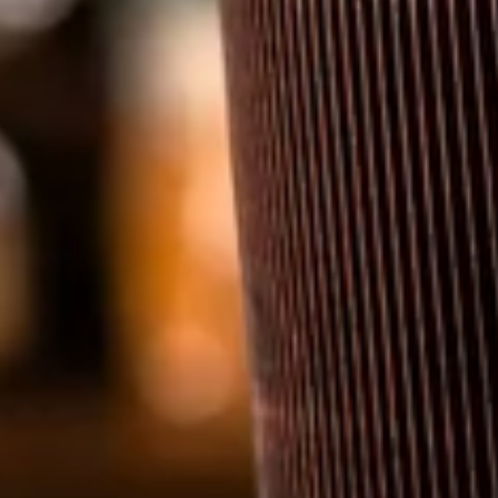
ettone au levain
phe Louie.
S'INSCRIRE
sous conditions.