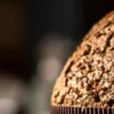
ous est
 la livraison est
ettone. Une