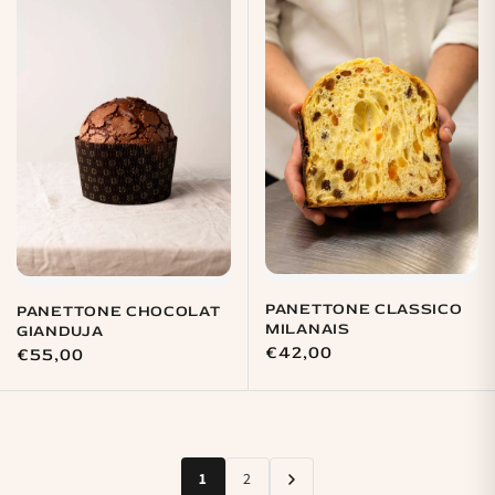
PANETTONE CLASSICO
PANETTONE CHOCOLAT
MILANAIS
GIANDUJA
Prix
€42,00
Prix
€55,00
habituel
habituel
1
2