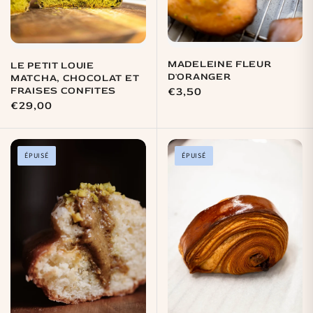
MADELEINE FLEUR
LE PETIT LOUIE
D'ORANGER
MATCHA, CHOCOLAT ET
FRAISES CONFITES
Prix
€3,50
Prix
€29,00
habituel
habituel
ÉPUISÉ
ÉPUISÉ