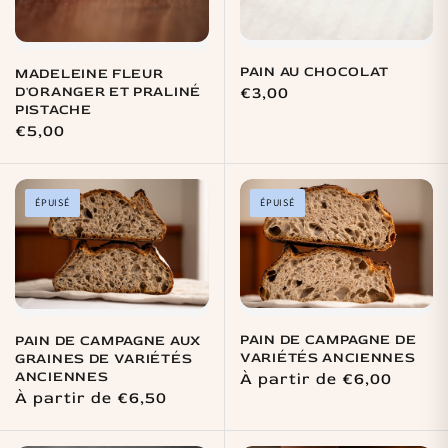
PAIN AU CHOCOLAT
MADELEINE FLEUR
D'ORANGER ET PRALINÉ
Prix
€3,00
PISTACHE
habituel
Prix
€5,00
habituel
ÉPUISÉ
ÉPUISÉ
PAIN DE CAMPAGNE DE
PAIN DE CAMPAGNE AUX
VARIÉTÉS ANCIENNES
GRAINES DE VARIÉTÉS
ANCIENNES
Prix
À partir de €6,00
Prix
À partir de €6,50
habituel
habituel