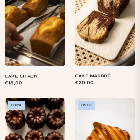
CAKE MARBRÉ
CAKE CITRON
Prix
€20,00
Prix
€18,00
habituel
habituel
ÉPUISÉ
ÉPUISÉ