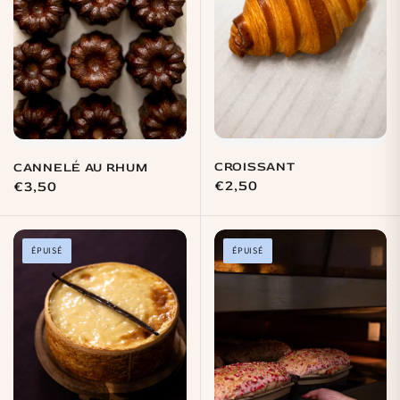
CROISSANT
CANNELÉ AU RHUM
Prix
€2,50
Prix
€3,50
habituel
habituel
ÉPUISÉ
ÉPUISÉ