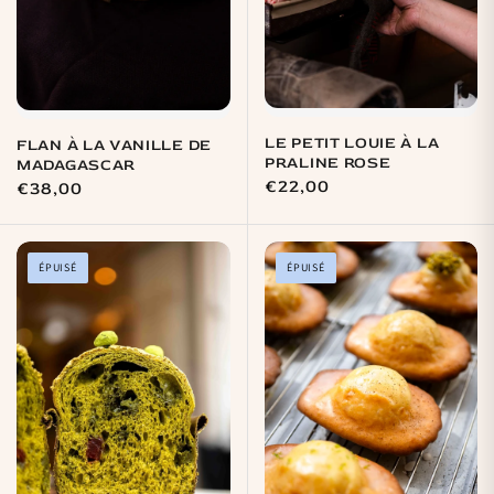
LE PETIT LOUIE À LA
FLAN À LA VANILLE DE
PRALINE ROSE
MADAGASCAR
Prix
€22,00
Prix
€38,00
habituel
habituel
ÉPUISÉ
ÉPUISÉ