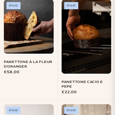
ÉPUISÉ
ÉPUISÉ
PANETTONE À LA FLEUR
D'ORANGER
Prix
€58,00
habituel
PANETTONE CACIO E
PEPE
Prix
€22,00
habituel
ÉPUISÉ
ÉPUISÉ