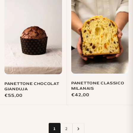
PANETTONE CLASSICO
PANETTONE CHOCOLAT
MILANAIS
GIANDUJA
Prix
€42,00
Prix
€55,00
habituel
habituel
1
2