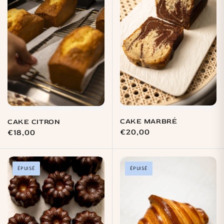
CAKE MARBRÉ
CAKE CITRON
Prix
€20,00
Prix
€18,00
habituel
habituel
ÉPUISÉ
ÉPUISÉ