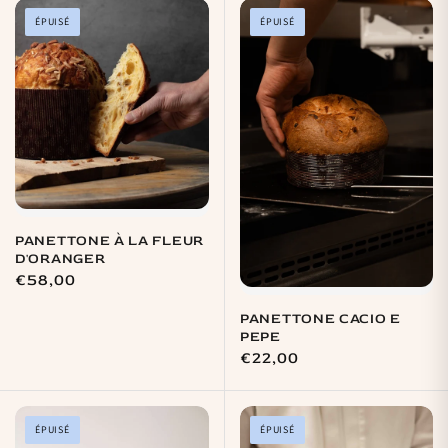
ÉPUISÉ
ÉPUISÉ
PANETTONE À LA FLEUR
D'ORANGER
Prix
€58,00
habituel
PANETTONE CACIO E
PEPE
Prix
€22,00
habituel
ÉPUISÉ
ÉPUISÉ