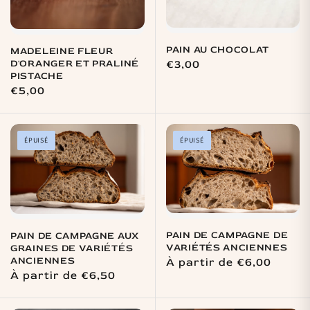
PAIN AU CHOCOLAT
MADELEINE FLEUR
D'ORANGER ET PRALINÉ
Prix
€3,00
PISTACHE
habituel
Prix
€5,00
habituel
ÉPUISÉ
ÉPUISÉ
PAIN DE CAMPAGNE DE
PAIN DE CAMPAGNE AUX
VARIÉTÉS ANCIENNES
GRAINES DE VARIÉTÉS
ANCIENNES
Prix
À partir de €6,00
Prix
À partir de €6,50
habituel
habituel