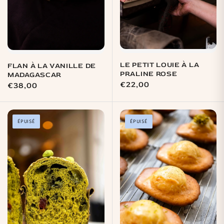
LE PETIT LOUIE À LA
FLAN À LA VANILLE DE
PRALINE ROSE
MADAGASCAR
Prix
€22,00
Prix
€38,00
habituel
habituel
ÉPUISÉ
ÉPUISÉ