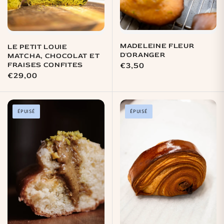
MADELEINE FLEUR
LE PETIT LOUIE
D'ORANGER
MATCHA, CHOCOLAT ET
FRAISES CONFITES
Prix
€3,50
Prix
€29,00
habituel
habituel
ÉPUISÉ
ÉPUISÉ