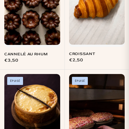
CROISSANT
CANNELÉ AU RHUM
Prix
€2,50
Prix
€3,50
habituel
habituel
ÉPUISÉ
ÉPUISÉ