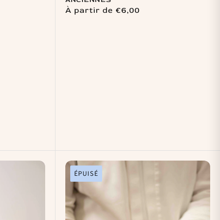
Prix
À partir de €6,00
habituel
ÉPUISÉ