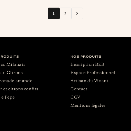
1
2
PRODUITS
NOS PRODUITS
ico Milanais
Inscription B2B
sin Citrons
Espace Professionnel
ronade amande
Artisan du Vivant
r et citrons confits
Contact
 e Pepe
CGV
Mentions légales