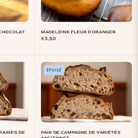
 CHOCOLAT
MADELEINE FLEUR D'ORANGER
Prix
€3,50
habituel
ÉPUISÉ
PAIN DE CAMPAGNE DE VARIÉTÉS
RAINES DE
ANCIENNES