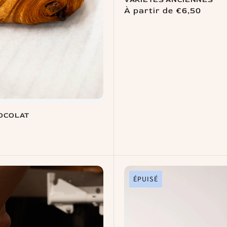
Prix
À partir de €6,50
habituel
HOCOLAT
ÉPUISÉ