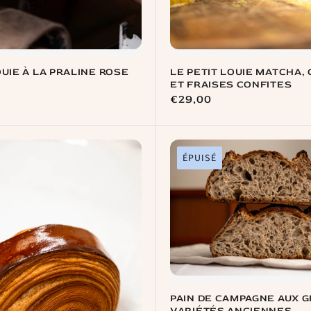
OUIE À LA PRALINE ROSE
LE PETIT LOUIE MATCHA,
ET FRAISES CONFITES
Prix
€29,00
habituel
ÉPUISÉ
PAIN DE CAMPAGNE AUX G
VARIÉTÉS ANCIENNES