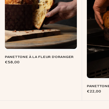
PANETTONE À LA FLEUR D'ORANGER
Prix
€58,00
habituel
PANETTONE
Prix
€22,00
habituel