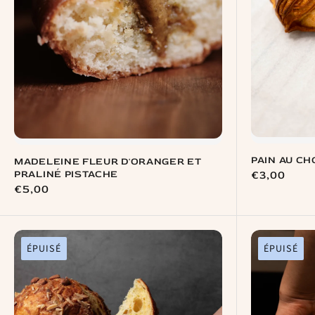
PAIN AU C
MADELEINE FLEUR D'ORANGER ET
PRALINÉ PISTACHE
Prix
€3,00
Prix
€5,00
habituel
habituel
ÉPUISÉ
ÉPUISÉ