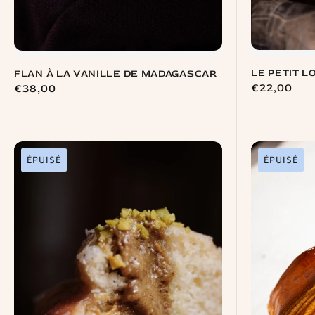
LE PETIT L
FLAN À LA VANILLE DE MADAGASCAR
Prix
€22,00
Prix
€38,00
habituel
habituel
ÉPUISÉ
ÉPUISÉ