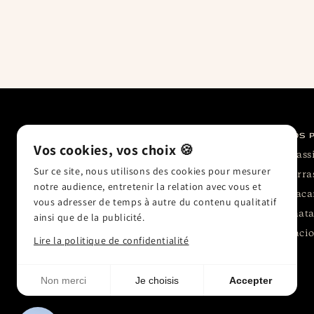
ADRESSE
NOS 
Vos cookies, vos choix 🍪
Class
12 rue Dupetit-Thouars,
Sur ce site, nous utilisons des cookies pour mesurer
Paris 3
Sarra
notre audience, entretenir la relation avec vous et
Maca
Mardi - Samedi
vous adresser de temps à autre du contenu qualitatif
de 9h30 à 19h30
Zaata
ainsi que de la publicité.
Dimanche
Cacio
Lire la politique de confidentialité
de 9h30 à 18h00
Non merci
Je choisis
Accepter