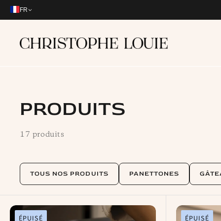
et
passer
FR
au
contenu
PRODUITS
17 produits
TOUS NOS PRODUITS
PANETTONES
GÂTE
ÉPUISÉ
ÉPUISÉ