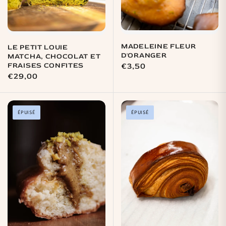
MADELEINE FLEUR
LE PETIT LOUIE
D'ORANGER
MATCHA, CHOCOLAT ET
FRAISES CONFITES
Prix
€3,50
Prix
€29,00
habituel
habituel
ÉPUISÉ
ÉPUISÉ