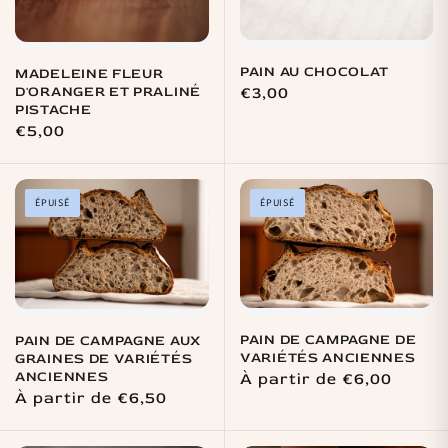
PAIN AU CHOCOLAT
MADELEINE FLEUR
D'ORANGER ET PRALINÉ
Prix
€3,00
PISTACHE
habituel
Prix
€5,00
habituel
ÉPUISÉ
ÉPUISÉ
PAIN DE CAMPAGNE DE
PAIN DE CAMPAGNE AUX
VARIÉTÉS ANCIENNES
GRAINES DE VARIÉTÉS
ANCIENNES
Prix
À partir de €6,00
Prix
À partir de €6,50
habituel
habituel