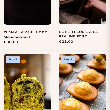
LE PETIT LOUIE À LA
FLAN À LA VANILLE DE
PRALINE ROSE
MADAGASCAR
Prix
€22,00
Prix
€38,00
habituel
habituel
ÉPUISÉ
ÉPUISÉ