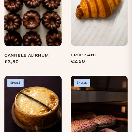
CROISSANT
CANNELÉ AU RHUM
Prix
€2,50
Prix
€3,50
habituel
habituel
ÉPUISÉ
ÉPUISÉ