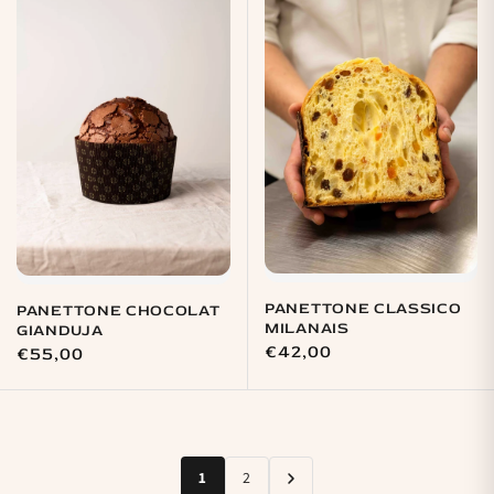
PANETTONE CLASSICO
PANETTONE CHOCOLAT
MILANAIS
GIANDUJA
Prix
€42,00
Prix
€55,00
habituel
habituel
1
2