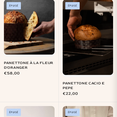
ÉPUISÉ
ÉPUISÉ
PANETTONE À LA FLEUR
D'ORANGER
Prix
€58,00
habituel
PANETTONE CACIO E
PEPE
Prix
€22,00
habituel
ÉPUISÉ
ÉPUISÉ