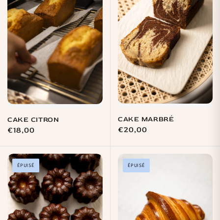
CAKE MARBRÉ
CAKE CITRON
Prix
€20,00
Prix
€18,00
habituel
habituel
ÉPUISÉ
ÉPUISÉ