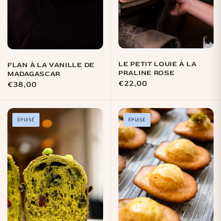
LE PETIT LOUIE À LA
FLAN À LA VANILLE DE
PRALINE ROSE
MADAGASCAR
Prix
€22,00
Prix
€38,00
habituel
habituel
ÉPUISÉ
ÉPUISÉ