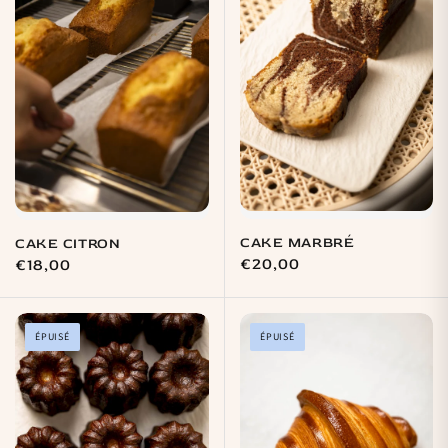
CAKE MARBRÉ
CAKE CITRON
Prix
€20,00
Prix
€18,00
habituel
habituel
ÉPUISÉ
ÉPUISÉ