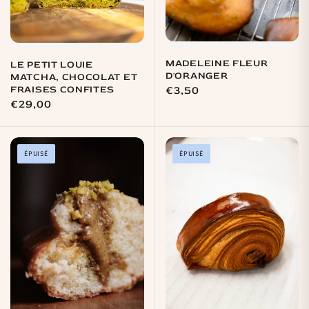
MADELEINE FLEUR
LE PETIT LOUIE
D'ORANGER
MATCHA, CHOCOLAT ET
FRAISES CONFITES
Prix
€3,50
Prix
€29,00
habituel
habituel
ÉPUISÉ
ÉPUISÉ