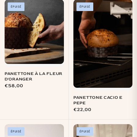
ÉPUISÉ
ÉPUISÉ
PANETTONE À LA FLEUR
D'ORANGER
Prix
€58,00
habituel
PANETTONE CACIO E
PEPE
Prix
€22,00
habituel
ÉPUISÉ
ÉPUISÉ