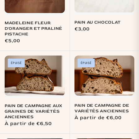
PAIN AU CHOCOLAT
MADELEINE FLEUR
D'ORANGER ET PRALINÉ
Prix
€3,00
PISTACHE
habituel
Prix
€5,00
habituel
ÉPUISÉ
ÉPUISÉ
PAIN DE CAMPAGNE DE
PAIN DE CAMPAGNE AUX
VARIÉTÉS ANCIENNES
GRAINES DE VARIÉTÉS
ANCIENNES
Prix
À partir de €6,00
Prix
À partir de €6,50
habituel
habituel