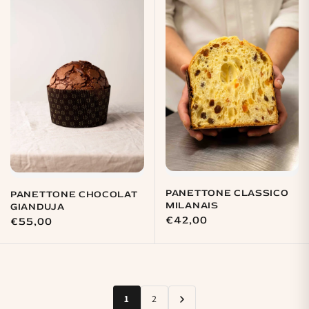
PANETTONE CLASSICO
PANETTONE CHOCOLAT
MILANAIS
GIANDUJA
Prix
€42,00
Prix
€55,00
habituel
habituel
1
2