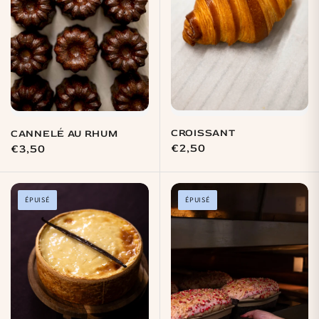
CROISSANT
CANNELÉ AU RHUM
Prix
€2,50
Prix
€3,50
habituel
habituel
ÉPUISÉ
ÉPUISÉ