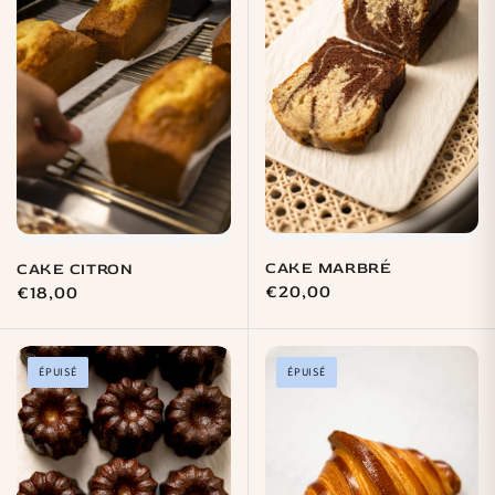
CAKE MARBRÉ
CAKE CITRON
Prix
€20,00
Prix
€18,00
habituel
habituel
ÉPUISÉ
ÉPUISÉ