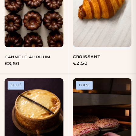
CROISSANT
CANNELÉ AU RHUM
Prix
€2,50
Prix
€3,50
habituel
habituel
ÉPUISÉ
ÉPUISÉ