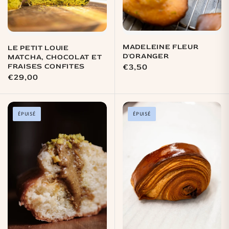
MADELEINE FLEUR
LE PETIT LOUIE
D'ORANGER
MATCHA, CHOCOLAT ET
FRAISES CONFITES
Prix
€3,50
Prix
€29,00
habituel
habituel
ÉPUISÉ
ÉPUISÉ