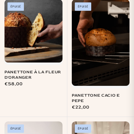
ÉPUISÉ
ÉPUISÉ
PANETTONE À LA FLEUR
D'ORANGER
Prix
€58,00
habituel
PANETTONE CACIO E
PEPE
Prix
€22,00
habituel
ÉPUISÉ
ÉPUISÉ