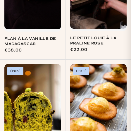
LE PETIT LOUIE À LA
FLAN À LA VANILLE DE
PRALINE ROSE
MADAGASCAR
Prix
€22,00
Prix
€38,00
habituel
habituel
ÉPUISÉ
ÉPUISÉ