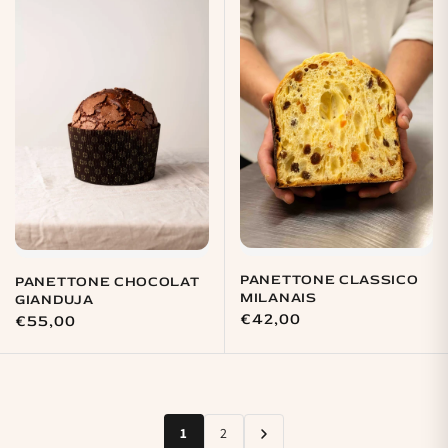
PANETTONE CLASSICO
PANETTONE CHOCOLAT
MILANAIS
GIANDUJA
Prix
€42,00
Prix
€55,00
habituel
habituel
1
2