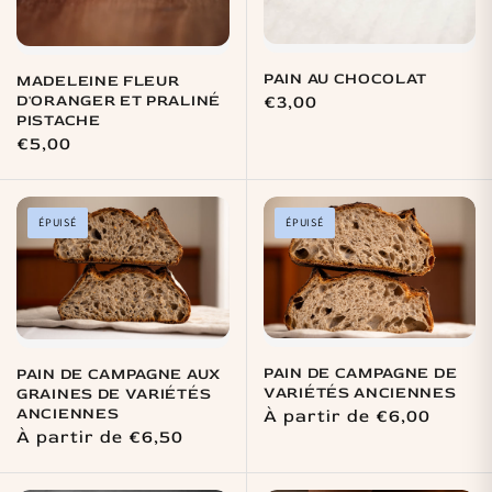
PAIN AU CHOCOLAT
MADELEINE FLEUR
D'ORANGER ET PRALINÉ
Prix
€3,00
PISTACHE
habituel
Prix
€5,00
habituel
ÉPUISÉ
ÉPUISÉ
PAIN DE CAMPAGNE DE
PAIN DE CAMPAGNE AUX
VARIÉTÉS ANCIENNES
GRAINES DE VARIÉTÉS
ANCIENNES
Prix
À partir de €6,00
Prix
À partir de €6,50
habituel
habituel