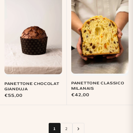
PANETTONE CLASSICO
PANETTONE CHOCOLAT
MILANAIS
GIANDUJA
Prix
€42,00
Prix
€55,00
habituel
habituel
1
2