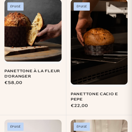
ÉPUISÉ
ÉPUISÉ
PANETTONE À LA FLEUR
D'ORANGER
Prix
€58,00
habituel
PANETTONE CACIO E
PEPE
Prix
€22,00
habituel
ÉPUISÉ
ÉPUISÉ