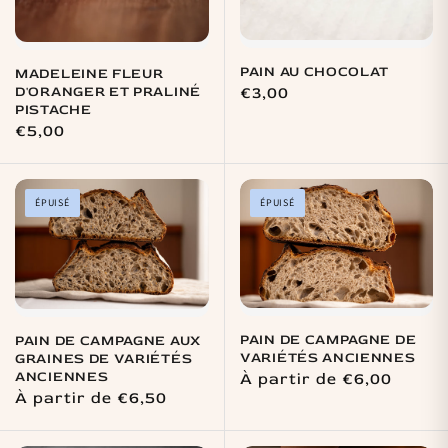
PAIN AU CHOCOLAT
MADELEINE FLEUR
D'ORANGER ET PRALINÉ
Prix
€3,00
PISTACHE
habituel
Prix
€5,00
habituel
ÉPUISÉ
ÉPUISÉ
PAIN DE CAMPAGNE DE
PAIN DE CAMPAGNE AUX
VARIÉTÉS ANCIENNES
GRAINES DE VARIÉTÉS
ANCIENNES
Prix
À partir de €6,00
Prix
À partir de €6,50
habituel
habituel