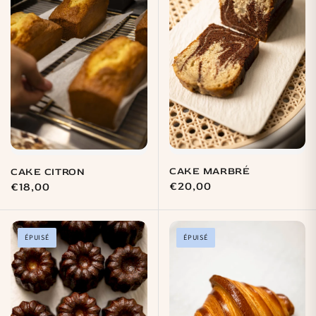
CAKE MARBRÉ
CAKE CITRON
Prix
€20,00
Prix
€18,00
habituel
habituel
ÉPUISÉ
ÉPUISÉ