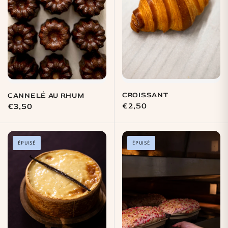
CROISSANT
CANNELÉ AU RHUM
Prix
€2,50
Prix
€3,50
habituel
habituel
ÉPUISÉ
ÉPUISÉ