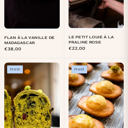
LE PETIT LOUIE À LA
FLAN À LA VANILLE DE
PRALINE ROSE
MADAGASCAR
Prix
€22,00
Prix
€38,00
habituel
habituel
ÉPUISÉ
ÉPUISÉ