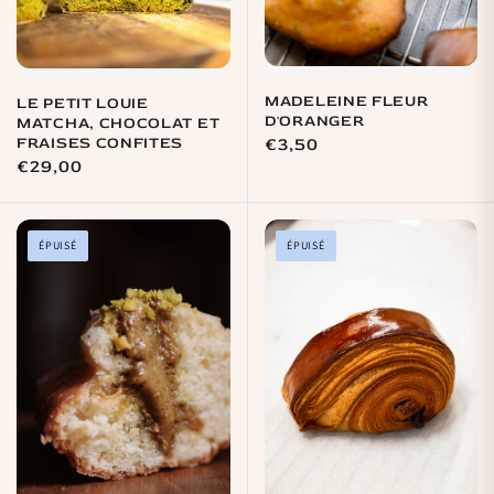
MADELEINE FLEUR
LE PETIT LOUIE
D'ORANGER
MATCHA, CHOCOLAT ET
FRAISES CONFITES
Prix
€3,50
Prix
€29,00
habituel
habituel
ÉPUISÉ
ÉPUISÉ